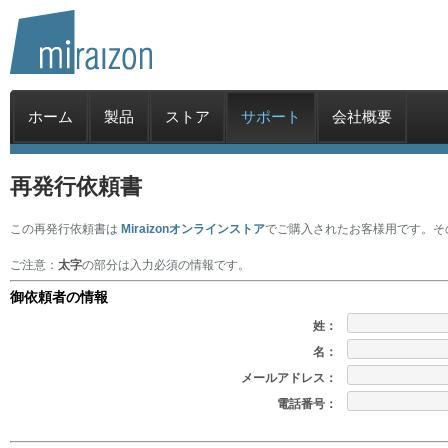
ホーム
製品
ストア
サポート
会社概要
再発行依頼書
この再発行依頼書は
Miraizonオンラインストア
でご購入されたお客様用です。そ
ご注意：
太字
の部分は入力必須の情報です。
御依頼者の情報
姓：
名：
メールアドレス：
電話番号：